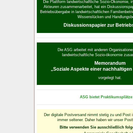
Die Plattform landwirtschaftliche Sozio-Ökonomie, i
Akteuren zusammen­arbeitet, hat ein Diskussions­pap
Betriebsübergabe in land­wirt­schaft­lichen Familien­be
Wissens­lücken und Handlungs­b
Diskussionspapier zur Betrie
Die ASG arbeitet mit anderen Organisationen
landwirt­schaftliche Sozio-ökonomie zus
Memorandum
„Soziale Aspekte einer nachhaltigen
vorgelegt hat.
ASG bietet Praktikumsplätz
Der digitale Postversand nimmt stetig zu und Post i
immer seltener. Daher haben wir unser Post
Bitte verwenden Sie ausschließlich folg