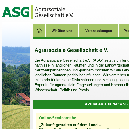
Wir über uns
Veranstaltungen
Pro
Agrarsoziale Gesellschaft e.V.
Die Agrarsoziale Gesellschaft e.V. (ASG) setzt sich für d
hältnisse in länd­lichen Räumen und in der Land­wirt­sch
Netzwerk­partnerinnen und -partnern möchten wir die Leb
ländlichen Räumen positiv beein­flussen. Wir verstehen 
Initiatorin für kritische Diskus­sionen und Meinungs­bildun
Expertin für agrar­soziale Frage­stellungen und Kommuni­ka
Wissen­schaft, Politik und Praxis.
Aktuelles aus der ASG
Online-Seminarreihe
„Zukunft gestalten auf dem Land –