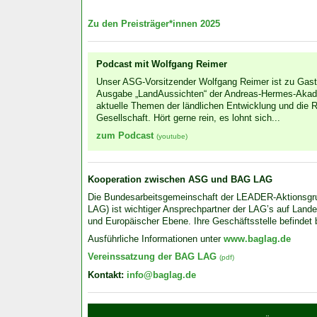
Zu den Preisträger*innen 2025
Podcast mit Wolfgang Reimer
Unser ASG-Vorsitzender Wolfgang Reimer ist zu Gast 
Ausgabe „LandAussichten“ der Andreas-Hermes-Akadem
aktuelle Themen der länd­lichen Ent­wicklung und die R
Gesell­schaft. Hört gerne rein, es lohnt sich...
zum Podcast
(youtube)
Kooperation zwischen ASG und BAG LAG
Die Bundes­arbeits­gemein­schaft der LEADER-Aktions­
LAG) ist wich­tiger Ansprech­partner der LAG’s auf Land
und Euro­päischer Ebene. Ihre Geschäfts­stelle befindet
Ausführliche Informationen unter
www.baglag.de
Vereinssatzung der BAG LAG
(pdf)
Kontakt:
info@baglag.de