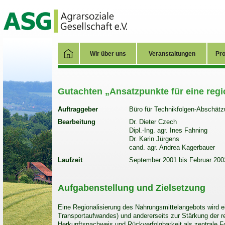
Wir über uns
Veranstaltungen
Pro
Gutachten „Ansatzpunkte für eine reg
Auftraggeber
Büro für Technikfolgen-Abschät
Bearbeitung
Dr. Dieter Czech
Dipl.-Ing. agr. Ines Fahning
Dr. Karin Jürgens
cand. agr. Andrea Kagerbauer
Laufzeit
September 2001 bis Februar 200
Aufgabenstellung und Zielsetzung
Eine Regionalisierung des Nahrungsmittelangebots wird e
Transportaufwandes) und andererseits zur Stärkung der re
Herkunftsnachweis und Rückverfolgbarkeit als zentrale Fo