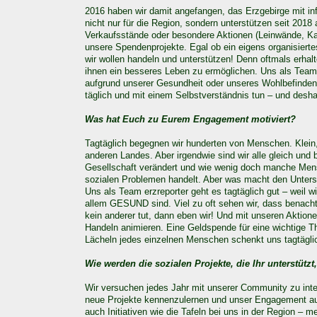
2016 haben wir damit angefangen, das Erzgebirge mit inf
nicht nur für die Region, sondern unterstützen seit 20
Verkaufsstände oder besondere Aktionen (Leinwände, Kale
unsere Spendenprojekte. Egal ob ein eigens organisier
wir wollen handeln und unterstützen! Denn oftmals erh
ihnen ein besseres Leben zu ermöglichen. Uns als Team g
aufgrund unserer Gesundheit oder unseres Wohlbefinde
täglich und mit einem Selbstverständnis tun – und deshal
Was hat Euch zu Eurem Engagement motiviert?
Tagtäglich begegnen wir hunderten von Menschen. Klein, 
anderen Landes. Aber irgendwie sind wir alle gleich und 
Gesellschaft verändert und wie wenig doch manche Me
sozialen Problemen handelt. Aber was macht den Untersc
Uns als Team erzreporter geht es tagtäglich gut – weil 
allem GESUND sind. Viel zu oft sehen wir, dass benacht
kein anderer tut, dann eben wir! Und mit unseren Aktion
Handeln animieren. Eine Geldspende für eine wichtige T
Lächeln jedes einzelnen Menschen schenkt uns tagtägli
Wie werden die sozialen Projekte, die Ihr unterstütz
Wir versuchen jedes Jahr mit unserer Community zu inte
neue Projekte kennenzulernen und unser Engagement aus
auch Initiativen wie die Tafeln bei uns in der Region 