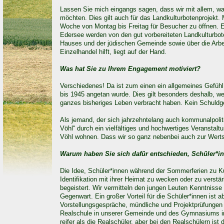
Lassen Sie mich eingangs sagen, dass wir mit allem, w
möchten. Dies gilt auch für das Landkulturbotenprojekt
Woche von Montag bis Freitag für Besucher zu öffnen. E
Edersee werden von den gut vorbereiteten Landkulturbo
Hauses und der jüdischen Gemeinde sowie über die Arbe
Einzelhandel hilft, liegt auf der Hand.
Was hat Sie zu Ihrem Engagement motiviert?
Verschiedenes! Da ist zum einen ein allgemeines Gefüh
bis 1945 angetan wurde. Dies gilt besonders deshalb, we
ganzes bisheriges Leben verbracht haben. Kein Schuldgef
Als jemand, der sich jahrzehntelang auch kommunalpoli
Vöhl“ durch ein vielfältiges und hochwertiges Veranstal
Vöhl wohnen. Dass wir so ganz nebenbei auch zur Werts
Warum haben Sie sich dafür entschieden, Schüler*i
Die Idee, Schüler*innen während der Sommerferien zu K
Identifikation mit ihrer Heimat zu wecken oder zu vers
begeistert. Wir vermitteln den jungen Leuten Kenntnisse
Gegenwart. Ein großer Vorteil für die Schüler*innen ist
Vorstellungsgespräche, mündliche und Projektprüfungen 
Realschule in unserer Gemeinde und des Gymnasiums in d
reifer als die Realschüler, aber bei den Realschülern ist