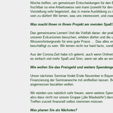
Woche treffen, um gemeinsam Entscheidungen für den Betri
fruchtbar so eine Arbeitsweise sein kann (sowohl für den 
Vorstellung sehr begeistert, das in meine Aus­bildung zu
sein zu dürfen! Wir lernen, was uns interessiert, und zwar
Was macht Ihnen in Ihrem Projekt am meisten Spaß
Das gemeinsame Lernen! Und die Vielfalt daran: der prak
unseren Exkursionen besuchen, erleben dürfen und die u
Wis­senshintergrunds für eine gute Praxis … Das alles e
beschäftigt zu sein. Wir lernen nicht nur hard facts, son
Aus der Corona-Zeit habe ich gelernt, auch wenn Onlinet
es einfach viel mehr Spaß und Sinn, wenn wir alle an ei
Wie wollen Sie das Preisgeld und weitere Spendeng
Unser nächstes Seminar findet Ende November in Bayern s
Finanzierung der Seminarwoche mit einfließen lassen. Be
angemessen bezahlen wollen.
Wir würden uns natürlich sehr freuen, wenn weitere Spe
also dass nicht nur unsere Gruppe („die Maul­würfe“) davo
Treffen zurzeit finanziell selbst stemmen müssen.
Was planen Sie als Nächstes?