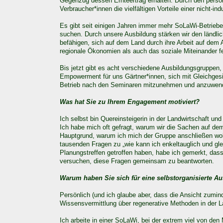
Gegenzug dessen Ernteertrag erhalten. Durch den per­sö
Verbraucher*innen die vielfältigen Vorteile einer nicht-i
Es gibt seit einigen Jahren immer mehr SoLaWi-Betriebe,
suchen. Durch unsere Ausbildung stärken wir den ländli
befähigen, sich auf dem Land durch ihre Arbeit auf dem
regionale Ökonomien als auch das soziale Miteinander fe
Bis jetzt gibt es acht verschiedene Ausbildungsgruppen,
Empowerment für uns Gärtner*innen, sich mit Gleichges
Betrieb nach den Seminaren mitzunehmen und anzuwen
Was hat Sie zu Ihrem Engagement motiviert?
Ich selbst bin Quereinsteigerin in der Landwirtschaft un
Ich habe mich oft gefragt, warum wir die Sachen auf de
Hauptgrund, warum ich mich der Gruppe anschließen wol
tausenden Fragen zu „wie kann ich enkeltauglich und gle
Planungstreffen getroffen haben, habe ich gemerkt, das
versuchen, diese Fragen gemeinsam zu beantworten.
Warum haben Sie sich für eine selbstorganisierte A
Persönlich (und ich glaube aber, dass die Ansicht zumind
Wissensvermittlung über regenerative Methoden in der La
Ich arbeite in einer SoLaWi, bei der extrem viel von den M