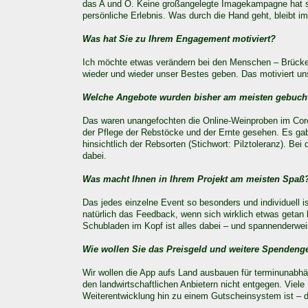
das A und O. Keine großangelegte Imagekampagne hat s
persönliche Erlebnis. Was durch die Hand geht, bleibt im
Was hat Sie zu Ihrem Engagement motiviert?
Ich möchte etwas verändern bei den Menschen – Brücken 
wieder und wieder unser Bestes geben. Das motiviert uns
Welche Angebote wurden bisher am meisten gebuch
Das waren unangefochten die Online-Weinproben im Coro
der Pflege der Rebstöcke und der Ernte gesehen. Es ga
hinsichtlich der Rebsorten (Stichwort: Pilztoleranz). 
dabei.
Was macht Ihnen in Ihrem Projekt am meisten Spaß
Das jedes einzelne Event so besonders und individuell is
natürlich das Feedback, wenn sich wirklich etwas getan
Schubladen im Kopf ist alles dabei – und spannenderwei
Wie wollen Sie das Preisgeld und weitere Spendeng
Wir wollen die App aufs Land ausbauen für terminunabhä
den landwirtschaftlichen Anbietern nicht entgegen. Viel
Weiterentwicklung hin zu einem Gutscheinsystem ist – da