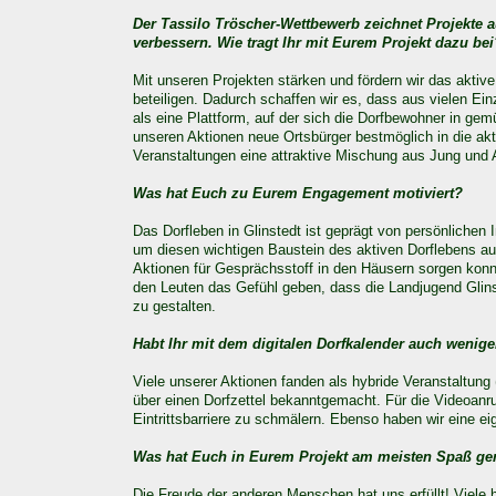
Der Tassilo Tröscher-Wettbewerb zeichnet Projekte 
verbessern. Wie tragt Ihr mit Eurem Projekt dazu bei
Mit unseren Projekten stärken und fördern wir das aktiv
beteiligen. Dadurch schaffen wir es, dass aus vielen Ein
als eine Plattform, auf der sich die Dorfbewohner in ge
unseren Aktionen neue Ortsbürger bestmöglich in die akt
Veranstaltungen eine attraktive Mischung aus Jung und A
Was hat Euch zu Eurem Engagement motiviert?
Das Dorfleben in Glinstedt ist geprägt von persönlichen
um diesen wichtigen Baustein des aktiven Dorflebens auf
Aktionen für Gesprächsstoff in den Häusern sorgen konn
den Leuten das Gefühl geben, dass die Landjugend Glins
zu gestalten.
Habt Ihr mit dem digitalen Dorfkalender auch wenig
Viele unserer Aktionen fanden als hybride Veranstaltun
über einen Dorfzettel bekanntgemacht. Für die Videoanruf
Eintrittsbarriere zu schmälern. Ebenso haben wir eine e
Was hat Euch in Eurem Projekt am meisten Spaß g
Die Freude der anderen Menschen hat uns erfüllt! Viel