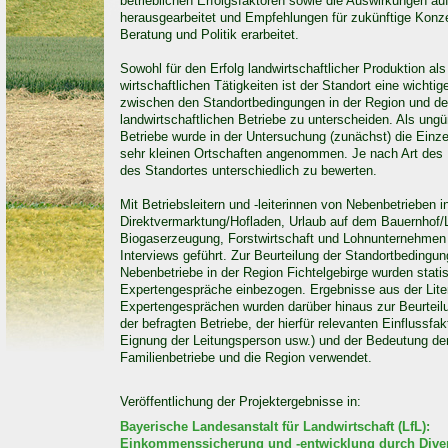
betrieblichen Erfolgsfaktoren sowie die Auswirkungen au
herausgearbeitet und Empfehlungen für zukünftige Konze
Beratung und Politik erarbeitet.
Sowohl für den Erfolg landwirtschaftlicher Produktion als
wirtschaftlichen Tätigkeiten ist der Standort eine wichtig
zwischen den Standortbedingungen in der Region und de
landwirtschaftlichen Betriebe zu unterscheiden. Als ungün
Betriebe wurde in der Untersuchung (zunächst) die Einzel
sehr kleinen Ortschaften angenommen. Je nach Art des 
des Standortes unterschiedlich zu bewerten.
Mit Betriebsleitern und -leiterinnen von Nebenbetrieben 
Direktvermarktung/Hofladen, Urlaub auf dem Bauernhof
Biogaserzeugung, Forstwirtschaft und Lohnunternehmen 
Interviews geführt. Zur Beurteilung der Standortbedingung
Nebenbetriebe in der Region Fichtelgebirge wurden statis
Expertengespräche einbezogen. Ergebnisse aus der Lite
Expertengesprächen wurden darüber hinaus zur Beurteilu
der befragten Betriebe, der hierfür relevanten Einflussfak
Eignung der Leitungsperson usw.) und der Bedeutung der 
Familienbetriebe und die Region verwendet.
Veröffentlichung der Projektergebnisse in:
Bayerische Landesanstalt für Landwirtschaft (LfL):
Einkommenssicherung und -entwicklung durch Diversif